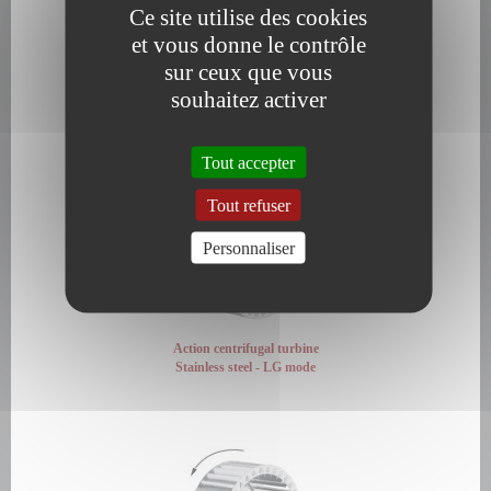
Ce site utilise des cookies
et vous donne le contrôle
sur ceux que vous
souhaitez activer
Action centrifugal turbine
Zinc-plated steel - LG mode
Tout accepter
Tout refuser
Personnaliser
Action centrifugal turbine
Stainless steel - LG mode