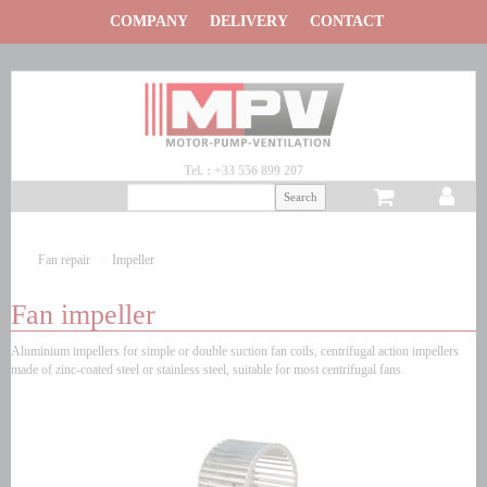
Panneau de gestion des cookies
COMPANY
DELIVERY
CONTACT
Tel. : +33 556 899 207
Fan repair
Impeller
Fan impeller
Aluminium impellers for simple or double suction fan coils, centrifugal action impellers
made of zinc-coated steel or stainless steel, suitable for most centrifugal fans.